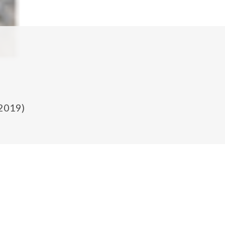
.2019)
Biotop-Mitglied Martin ist in Grabelsdorf (Kärnten) aufgewach
langen Geschichte. Im Dorf sind die Straßen nach Kelten und Et
dort bereits ein ganzes Gräberfeld ausgehoben, Teile einer eisenz
Chr.) wurden auch gefunden.